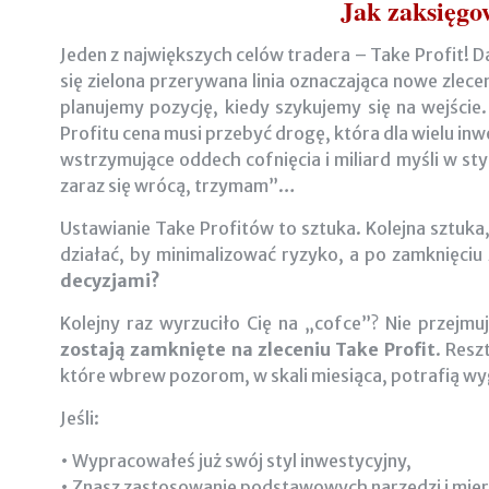
Jak zaksięgo
Jeden z największych celów tradera – Take Profit! 
się zielona przerywana linia oznaczająca nowe zlece
planujemy pozycję, kiedy szykujemy się na wejście
Profitu cena musi przebyć drogę, która dla wielu in
wstrzymujące oddech cofnięcia i miliard myśli w styl
zaraz się wrócą, trzymam”…
Ustawianie Take Profitów to sztuka. Kolejna sztuka
działać, by minimalizować ryzyko, a po zamknięciu
decyzjami?
Kolejny raz wyrzuciło Cię na „cofce”? Nie przejm
zostają zamknięte na zleceniu Take Profit
. Resz
które wbrew pozorom, w skali miesiąca, potrafią wy
Jeśli:
• Wypracowałeś już swój styl inwestycyjny,
• Znasz zastosowanie podstawowych narzędzi i mier