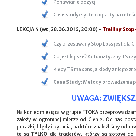
Ponawianie pozycji
Case Study: system oparty na reteś
LEKCJA 4 (wt, 28.06.2016, 20:00) –
Trailing Stop 
Czy przesuwany Stop Loss jest dla C
Co jest lepsze? Automatyczny TS cz
Kiedy TS ma sens, a kiedy z niego z
Case Study:
Metody prowadzenia po
UWAGA: ZWIĘKS
Na koniec miesiąca w grupie FTOKA przeprowadza
zależy w ogromnej mierze od Ciebie! Od nas dosta
porażki, błędy i pytania, na które znaleźliśmy odpo
te są
TYLKO
dla traderów, którzy są gotowi do p