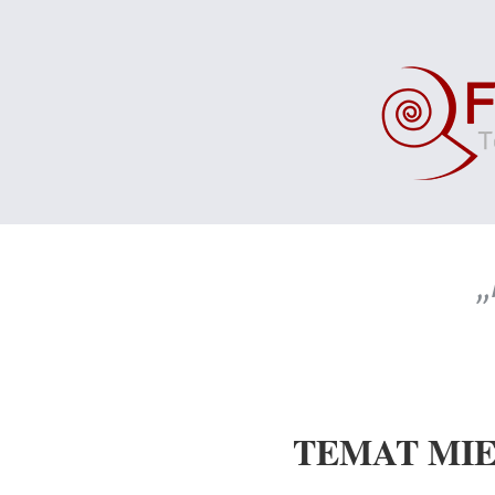
„
.
TEMAT MI