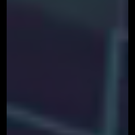
PPI
RSI
RVI
Wskaźnik akumulacji
Wskaźnik Armsa
Wskaźnik dystrybucji
Wskaźnik popytu (Demand Index – DI)
Wskaźnik zmian (ROC)
Wstęgi STARC
Zig Zag
Książki Forex
Strategie inwestycyjne o wysokim
prawdopodobieństwie sukcesu
Austriacka Szkoła Ekonomii dla Inwestorów