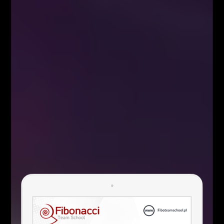
Analiza kryptowalut
Analiza Aeternity
Analiza Augur
Analiza 0x
Analiza Basic Attention Token
Analiza Binance Coin
Analiza Bitcoin
Analiza Bitcoin Cash
Analiza Bitcoin Diamond
Analiza Bitcoin Gold
Analiza Bitcoin SV
Analiza Bitshares
Analiza Bytecoin
Analiza Cardano
Analiza Chainlink
Analiza Dash