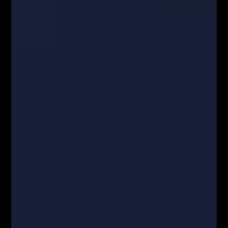
NAJPOPULARNIEJSZE
Blog
8158
Analizy/Dziennik
4019
Dane makro
2565
Strona główna - górny grid
2486
Analiza Techniczna - co to jest?
2230
Webinary Forex
1900
Swing trading - co to jest?
1022
Forex
905
Kursy Kryptowalut