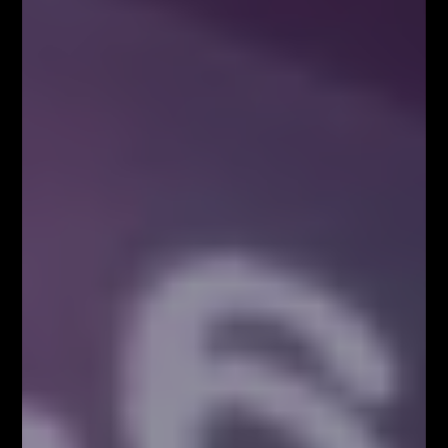
Indeks Ifo
Indeks Ivey PMI
Indeks PMI dla usług
Indeks Uniwersytetu Michigan
Indeks ZEW
Jednostkowe koszty pracy
LIBOR
Non-farm payrolls
Produkcja przemysłowa
Produkt Krajowy Brutto
Raport ADP
Raport Challengera
Raport ISM
Sprzedaż nowych domów
Tygodniowa zmiana zapasów gazu
Tygodniowa zmiana zapasów paliw
Wnioski o zasiłek dla bezrobotnych