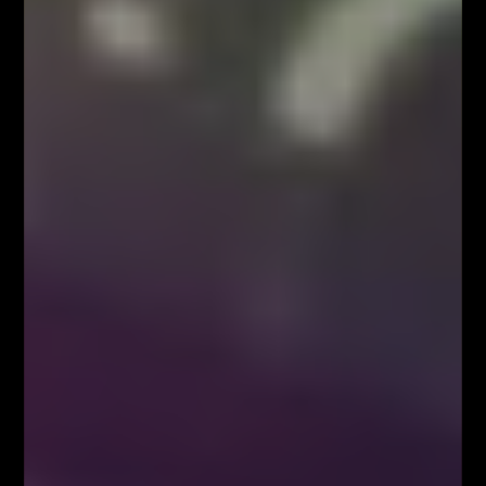
Analiza OmiseGo
Analiza Ontology
Analiza Pundi X
Analiza QTUM
Analiza Ripple
Analiza Siacoin
Analiza Steem
Analiza Stellar
Analiza Tether
Analiza Tezos
Analiza Tron
Analiza VeChain
Analiza Verge
Analiza Waves
Analiza ZCash
Analiza Zilliqa