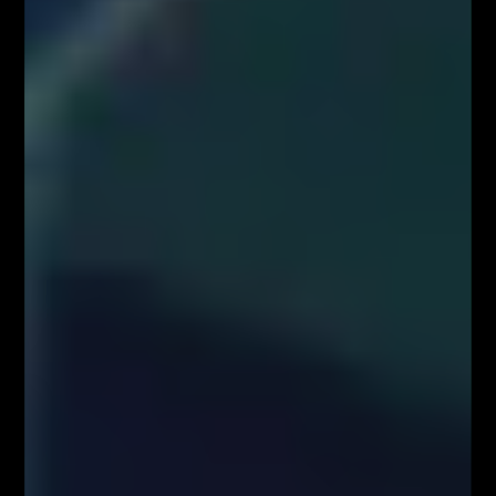
w serwisie www.FiboTeamSchool.pl nie stanowią rekomendacji
inwestycyjnej, informacji inwestycyjnej lub informacji sugerującej
strategię inwestycyjną w rozumieniu Rozporządzenia Parlamentu
Europejskiego i Rady (UE) nr 596/2014 w sprawie nadużyć na rynku
(rozporządzenie w sprawie nadużyć na rynku) oraz uchylającego
dyrektywę 2003/6/WE Parlamentu Europejskiego i Rady i dyrektywy
Komisji 2003/124/WE, 2003/125/WE i 2004/72/WE (Rozporządzenie
MAR), oraz w rozumieniu Rozporządzenia Delegowanym Komisji (UE)
2016/958 z dnia 9 marca 2016 r. uzupełniającym rozporządzenie
Parlamentu Europejskiego i Rady (UE) nr 596/2014 w odniesieniu do
regulacyjnych standardów technicznych dotyczących środków
technicznych do celów obiektywnej prezentacji rekomendacji
inwestycyjnych lub innych informacji rekomendujących lub sugerujących
strategię inwestycyjną oraz ujawniania interesów partykularnych lub
wskazań konfliktów interesów (Rozporządzenie w sprawie
rekomendacji). Wszystkie materiały edukacyjne, w tym analizy rynkowe,
webinary i symulacje tradingowe, mają wyłącznie charakter
informacyjny i nie stanowią doradztwa inwestycyjnego ani rekomendacji
zawierania transakcji. Użytkownicy podejmują decyzje inwestycyjne na
własną odpowiedzialność, akceptując ryzyko strat. Administrator nie
ponosi odpowiedzialności za skutki działań podejmowanych na podstawie