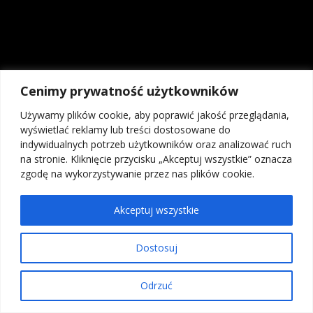
Kontrakty CFD są złożonymi instrumentami i wiążą się z dużym
ryzykiem utraty środków pieniężnych z powodu dźwigni finansowej. Od
74% do 89% rachunków inwestorów detalicznych odnotowuje straty w
wyniku handlu kontraktami CFD u brokerów. Zastanów się, czy
rozumiesz, jak działają kontrakty CFD, i czy możesz pozwolić sobie na
Cenimy prywatność użytkowników
wysokie ryzyko utraty pieniędzy. Inwestycje w instrumenty rynku OTC,
w tym kontrakty na różnice kursowe (CFD), ze względu na
Używamy plików cookie, aby poprawić jakość przeglądania,
wykorzystanie mechanizmu dźwigni finansowej wiążą się z możliwością
wyświetlać reklamy lub treści dostosowane do
poniesienia strat przekraczających wartość depozytu. Osiągniecie zysku
indywidualnych potrzeb użytkowników oraz analizować ruch
na transakcjach na instrumentach OTC, w tym kontraktach na różnice
na stronie. Kliknięcie przycisku „Akceptuj wszystkie” oznacza
kursowe (CFD) bez wystawiania się na ryzyko poniesienia straty, nie jest
zgodę na wykorzystywanie przez nas plików cookie.
możliwe, dlatego kontrakty na różnice kursowe (CFD) mogą nie być
odpowiednie dla wszystkich inwestorów.
Akceptuj wszystkie
Dostosuj
O Nas
Współpraca
Regulamin serwisu
Polityka prywatności
Klauzula informacyjna
Kontakt
Ta strona wykorzystuje pliki Cookies do poprawnego działania.
Odrzuć
Polityka Prywatności
Akceptuj
© 2026
Fibonacci Team School
created with love by
JustIdea Agency
-
Agencja interaktywna