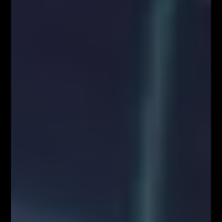
Spekulacja Intuicyjna
Droga Żółwia
W transie inwestowania
Inwestowanie w oparciu o analizę wolumenu
Leksykon formacji świecowych
FOREX. Rynek walutowy dla początkujących
inwestorów
10 fundamentalnych zasad gry na rynku Forex
Trader doskonały
Podstawy Forex
Akumulacja
Arbitraż
Ask
Bessa