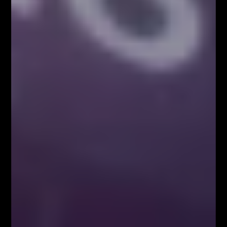
Wydatki gospodarstw domowych
Wystąpienie publiczne szefa BoE
Zamówienia na dobra trwałe
Zmiana zapasów ropy wg API
Zmiana zatrudnienia ADP
Fibonacci
Układ harmoniczny Leonardo
Trading harmoniczny
Analiza Akcji, Indeksów, Walut
CAC40
DAX
Złoto