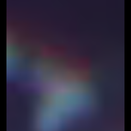
Wskaźniki
Teorie Giełdowe
Fibonacci
Platformy Forex
Książki Forex
Analiza Techniczna