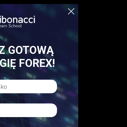
RZ GOTOWĄ
GIĘ FOREX!